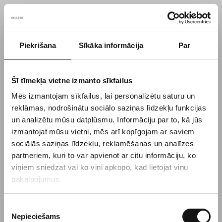
Piekrišana
Sīkāka informācija
Par
Something went wrong!
Sorry! Our developers have been notified.
Šī tīmekļa vietne izmanto sīkfailus
Mēs izmantojam sīkfailus, lai personalizētu saturu un
Go back to the start page
reklāmas, nodrošinātu sociālo saziņas līdzekļu funkcijas
un analizētu mūsu datplūsmu. Informāciju par to, kā jūs
izmantojat mūsu vietni, mēs arī kopīgojam ar saviem
sociālās saziņas līdzekļu, reklamēšanas un analīzes
partneriem, kuri to var apvienot ar citu informāciju, ko
viņiem sniedzat vai ko viņi apkopo, kad lietojat viņu
pakalpojumus.
P
Nepieciešams
i