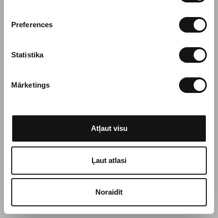
e
k
Preferences
r
i
š
Statistika
a
n
Mārketings
a
s
i
z
Atļaut visu
v
ē
l
Ļaut atlasi
e
Noraidīt