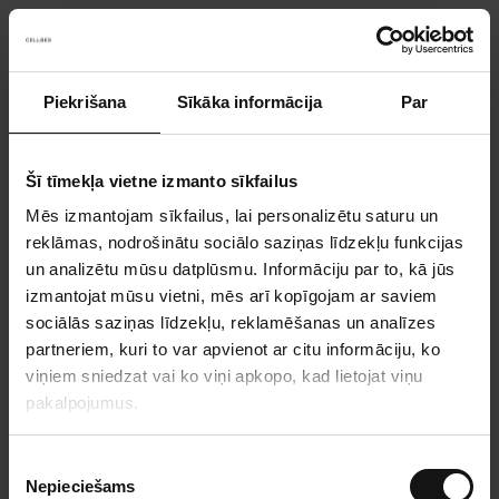
Piekrišana
Sīkāka informācija
Par
Something went wrong!
Sorry! Our developers have been notified.
Šī tīmekļa vietne izmanto sīkfailus
Mēs izmantojam sīkfailus, lai personalizētu saturu un
Go back to the start page
reklāmas, nodrošinātu sociālo saziņas līdzekļu funkcijas
un analizētu mūsu datplūsmu. Informāciju par to, kā jūs
izmantojat mūsu vietni, mēs arī kopīgojam ar saviem
sociālās saziņas līdzekļu, reklamēšanas un analīzes
partneriem, kuri to var apvienot ar citu informāciju, ko
viņiem sniedzat vai ko viņi apkopo, kad lietojat viņu
pakalpojumus.
P
Nepieciešams
i