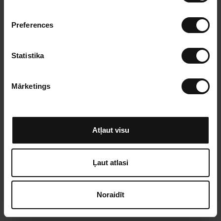
e
k
Preferences
r
i
š
Statistika
a
n
Mārketings
a
s
i
z
Atļaut visu
v
ē
l
Ļaut atlasi
e
Noraidīt