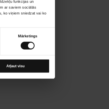
īdzekļu funkcijas un
jam ar saviem sociālās
u, ko viņiem sniedzat vai ko
Mārketings
Atļaut visu