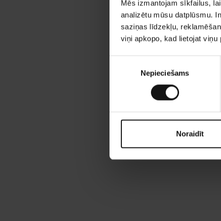
Mēs izmantojam sīkfailus, lai
analizētu mūsu datplūsmu. In
saziņas līdzekļu, reklamēšana
viņi apkopo, kad lietojat viņ
P
Nepieciešams
i
e
k
r
i
š
Noraidīt
a
n
a
s
i
z
v