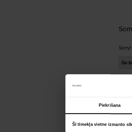
Som
Sorry!
Go ba
Piekrišana
Šī tīmekļa vietne izmanto sīk