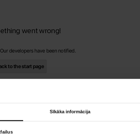
ething went wrong!
 Our developers have been notified.
ck to the start page
Sīkāka informācija
failus