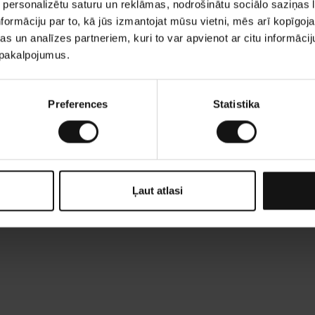
 personalizētu saturu un reklāmas, nodrošinātu sociālo saziņas l
formāciju par to, kā jūs izmantojat mūsu vietni, mēs arī kopīgo
s un analīzes partneriem, kuri to var apvienot ar citu informācij
u pakalpojumus.
Preferences
Statistika
Ļaut atlasi