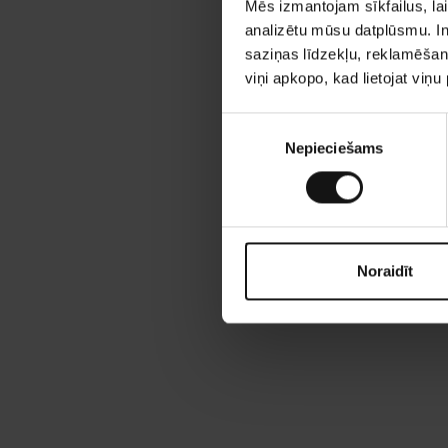
Mēs izmantojam sīkfailus, lai
analizētu mūsu datplūsmu. In
saziņas līdzekļu, reklamēšana
viņi apkopo, kad lietojat viņ
P
Nepieciešams
i
e
k
r
i
š
Noraidīt
a
n
a
s
i
z
v