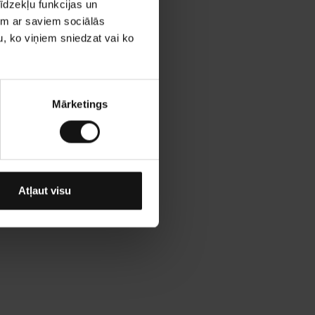
īdzekļu funkcijas un
jam ar saviem sociālās
u, ko viņiem sniedzat vai ko
Mārketings
Atļaut visu