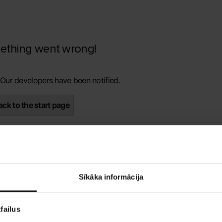
ething went wrong!
 Our developers have been notified.
ck to the start page
Sīkāka informācija
failus