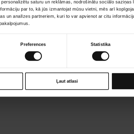
 personalizētu saturu un reklāmas, nodrošinātu sociālo saziņas l
formāciju par to, kā jūs izmantojat mūsu vietni, mēs arī kopīgo
s un analīzes partneriem, kuri to var apvienot ar citu informācij
u pakalpojumus.
Preferences
Statistika
Ļaut atlasi