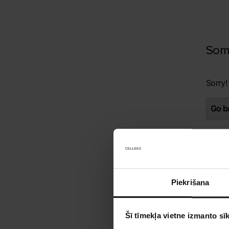
Som
Sorry!
Go ba
Piekrišana
Šī tīmekļa vietne izmanto sīk