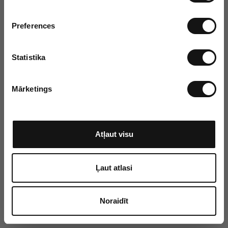
e
k
Preferences
r
i
š
Statistika
a
n
Mārketings
a
s
i
z
Atļaut visu
v
ē
l
Ļaut atlasi
e
Noraidīt