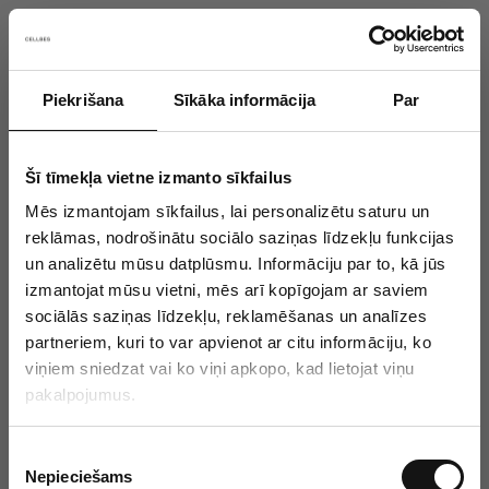
Piekrišana
Sīkāka informācija
Par
Something went wrong!
Sorry! Our developers have been notified.
Šī tīmekļa vietne izmanto sīkfailus
Mēs izmantojam sīkfailus, lai personalizētu saturu un
Go back to the start page
reklāmas, nodrošinātu sociālo saziņas līdzekļu funkcijas
un analizētu mūsu datplūsmu. Informāciju par to, kā jūs
izmantojat mūsu vietni, mēs arī kopīgojam ar saviem
sociālās saziņas līdzekļu, reklamēšanas un analīzes
partneriem, kuri to var apvienot ar citu informāciju, ko
viņiem sniedzat vai ko viņi apkopo, kad lietojat viņu
pakalpojumus.
P
Nepieciešams
i