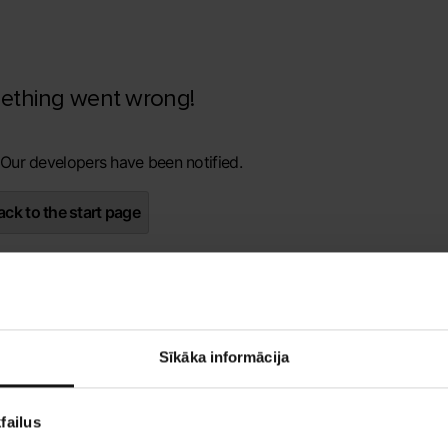
ething went wrong!
 Our developers have been notified.
ck to the start page
Sīkāka informācija
failus