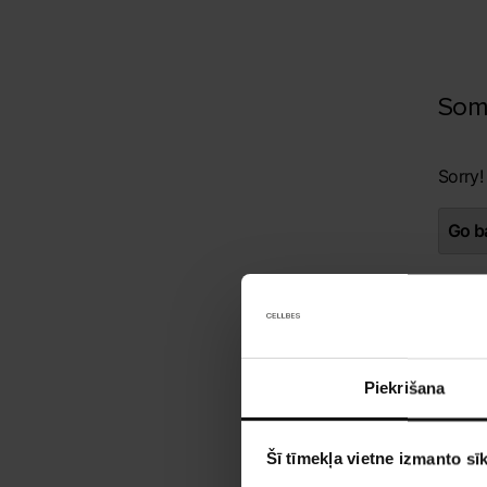
Som
Sorry!
Go ba
Piekrišana
Šī tīmekļa vietne izmanto sīk