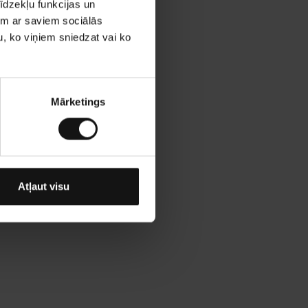
īdzekļu funkcijas un
jam ar saviem sociālās
u, ko viņiem sniedzat vai ko
Mārketings
Atļaut visu