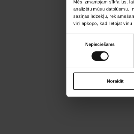
Mēs izmantojam sīkfailus, lai
analizētu mūsu datplūsmu. In
saziņas līdzekļu, reklamēšana
viņi apkopo, kad lietojat viņ
P
Nepieciešams
i
e
k
r
i
š
Noraidīt
a
n
a
s
i
z
v