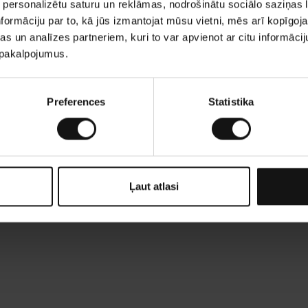
 personalizētu saturu un reklāmas, nodrošinātu sociālo saziņas l
formāciju par to, kā jūs izmantojat mūsu vietni, mēs arī kopīgo
s un analīzes partneriem, kuri to var apvienot ar citu informācij
u pakalpojumus.
Preferences
Statistika
Ļaut atlasi